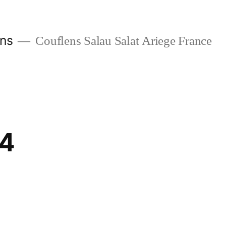
ans
Couflens Salau Salat Ariege France
14