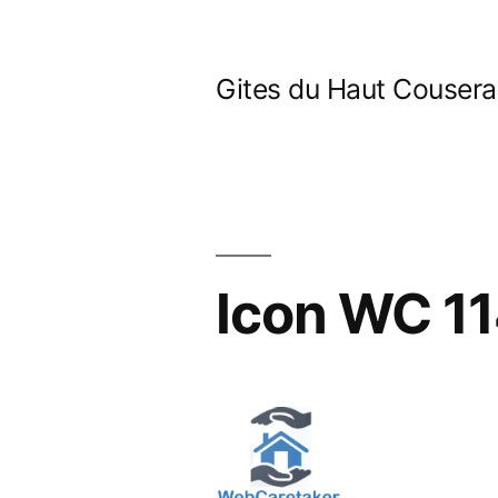
Aller
au
Gites du Haut Couser
contenu
Icon WC 1