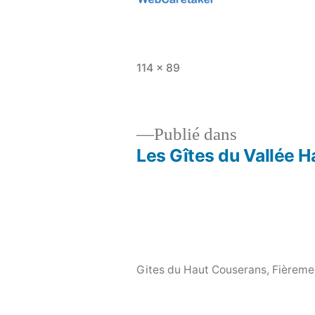
Taille
114 × 89
originale
Publié dans
Les Gîtes du Vallée H
Navigation
de
l’article
Gites du Haut Couserans
,
Fièreme