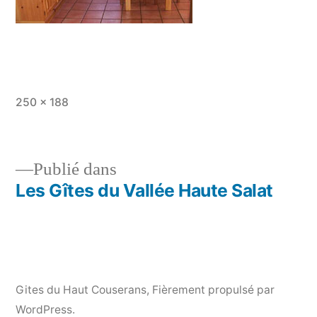
Taille
250 × 188
originale
Publié dans
Les Gîtes du Vallée Haute Salat
Navigation
de
l’article
Gites du Haut Couserans
,
Fièrement propulsé par
WordPress.