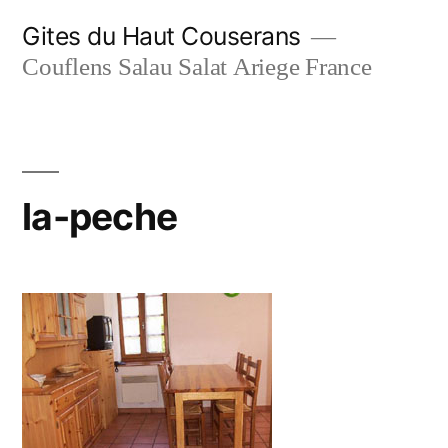
Aller
Gites du Haut Couserans
au
Couflens Salau Salat Ariege France
contenu
la-peche