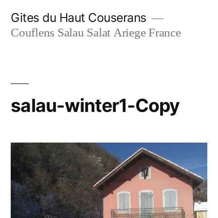
Aller
Gites du Haut Couserans
au
Couflens Salau Salat Ariege France
contenu
salau-winter1-Copy