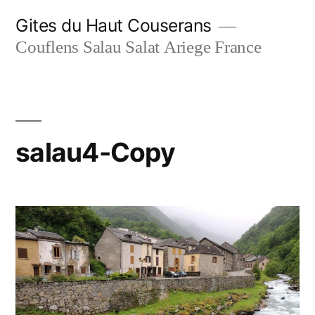
Aller
Gites du Haut Couserans
au
Couflens Salau Salat Ariege France
contenu
salau4-Copy