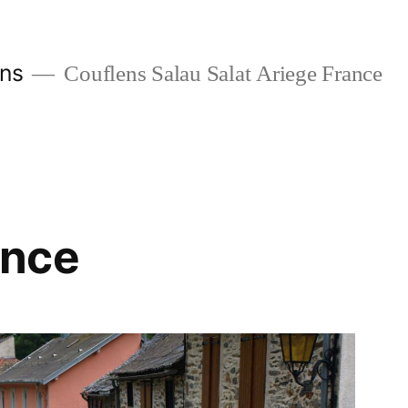
ans
Couflens Salau Salat Ariege France
ance