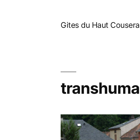
Aller
au
Gites du Haut Couser
contenu
transhum