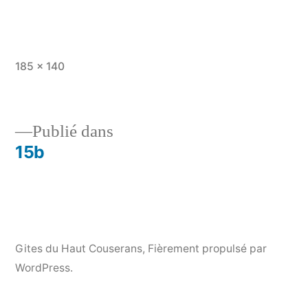
Taille
185 × 140
originale
Publié dans
15b
Navigation
de
l’article
Gites du Haut Couserans
,
Fièrement propulsé par
WordPress.