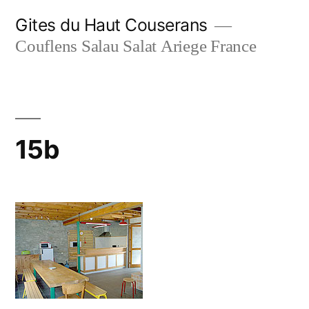
Aller
Gites du Haut Couserans
au
Couflens Salau Salat Ariege France
contenu
15b