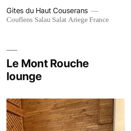
Skip
Gites du Haut Couserans
to
Couflens Salau Salat Ariege France
content
Le Mont Rouche
lounge