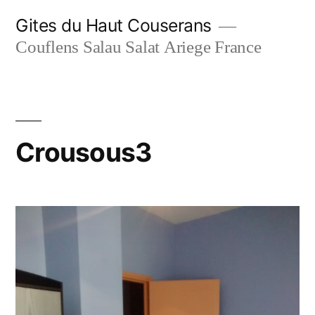
Skip
Gites du Haut Couserans
to
Couflens Salau Salat Ariege France
content
Crousous3