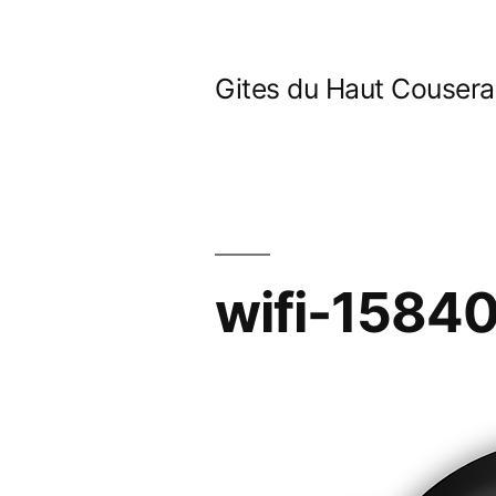
Skip
to
Gites du Haut Couser
content
wifi-1584