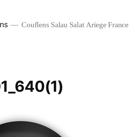
ans
Couflens Salau Salat Ariege France
01_640(1)