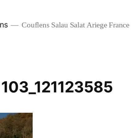
ans
Couflens Salau Salat Ariege France
103_121123585