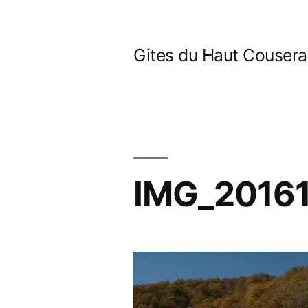
Aller
au
Gites du Haut Couser
contenu
IMG_20161