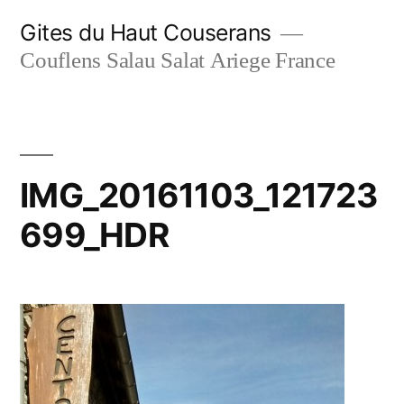
Aller
Gites du Haut Couserans
au
Couflens Salau Salat Ariege France
contenu
IMG_20161103_121723
699_HDR